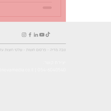
נובה מדיה -
פרסום חוצות - שלטי חוצות על 
יצירת קשר:
novamedia.co.il
|
054-6040540