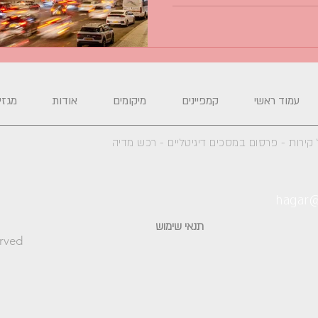
עמוד ראשי
קמפיינים
מיקומים
אודות
מגזין
קירות - פרסום במסכים דיגיטליים -
רכש מדיה
hagar@
תנאי שימוש
erved