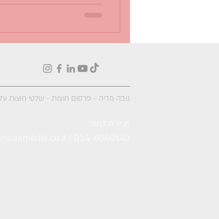
נובה מדיה -
פרסום חוצות - שלטי חוצות על 
יצירת קשר:
novamedia.co.il
|
054-6040540