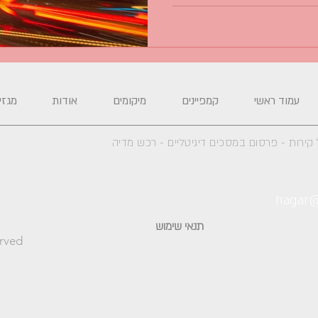
עמוד ראשי
קמפיינים
מיקומים
אודות
מגזין
קירות - פרסום במסכים דיגיטליים -
רכש מדיה
hagar@
תנאי שימוש
erved