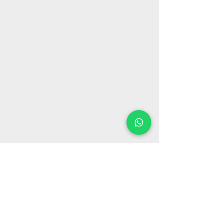
nova
נובה מדיה -
פרסום חוצות - שלטי חוצות על קירות - פרסום
במסכים דיגיטליים -
רכש מדיה
יצירת קשר:
hagar@novamedia.co.il
|
054-6040540