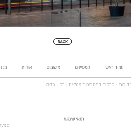
BACK
עמוד ראשי
קמפיינים
מיקומים
אודות
מגזין
קירות - פרסום במסכים דיגיטליים -
רכש מדיה
hagar@
תנאי שימוש
erved