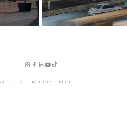
נובה מדיה -
פרסום חוצות - שלטי חוצות על 
יצירת קשר:
novamedia.co.il
|
054-6040540