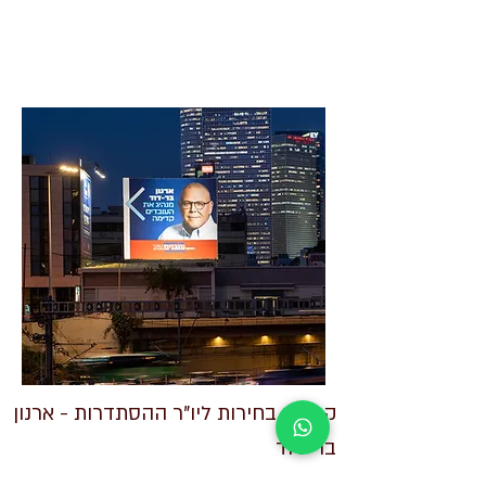
קמפיין בחירות ליו"ר ההסתדרות - ארנון
בר-דוד